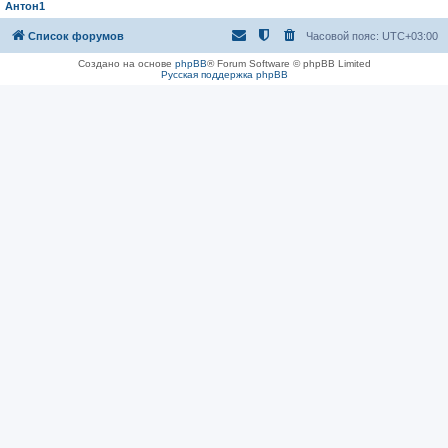
Антон1
Список форумов
Часовой пояс:
UTC+03:00
Создано на основе
phpBB
® Forum Software © phpBB Limited
Русская поддержка phpBB