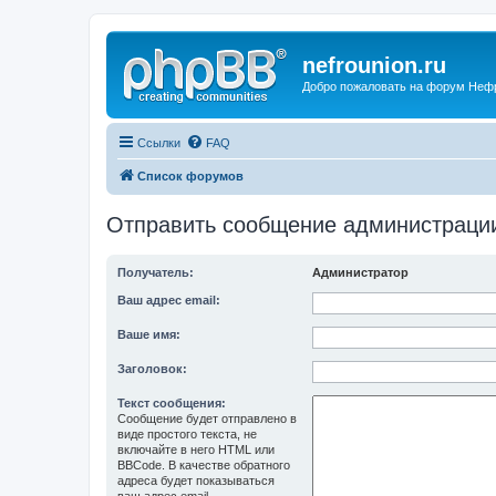
nefrounion.ru
Добро пожаловать на форум Неф
Ссылки
FAQ
Список форумов
Отправить сообщение администраци
Получатель:
Администратор
Ваш адрес email:
Ваше имя:
Заголовок:
Текст сообщения:
Сообщение будет отправлено в
виде простого текста, не
включайте в него HTML или
BBCode. В качестве обратного
адреса будет показываться
ваш адрес email.