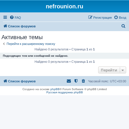
nefrounion.ru
FAQ
Регистрация
Вход
П
Список форумов
о
Активные темы
и
Перейти к расширенному поиску
с
Найдено 0 результатов • Страница
1
из
1
к
Подходящих тем или сообщений не найдено.
Найдено 0 результатов • Страница
1
из
1
Перейти
Список форумов
Часовой пояс:
UTC+03:00
Создано на основе
phpBB
® Forum Software © phpBB Limited
Русская поддержка phpBB