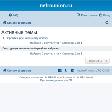
nefrounion.ru
FAQ
Регистрация
Вход
П
Список форумов
о
Активные темы
и
Перейти к расширенному поиску
с
Найдено 0 результатов • Страница
1
из
1
к
Подходящих тем или сообщений не найдено.
Найдено 0 результатов • Страница
1
из
1
Перейти
Список форумов
Часовой пояс:
UTC+03:00
Создано на основе
phpBB
® Forum Software © phpBB Limited
Русская поддержка phpBB