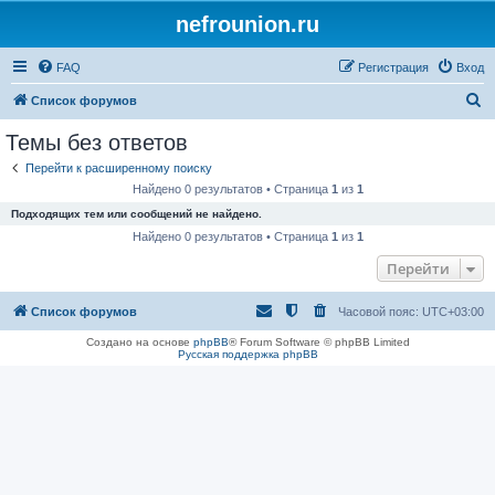
nefrounion.ru
FAQ
Регистрация
Вход
П
Список форумов
о
Темы без ответов
и
Перейти к расширенному поиску
с
Найдено 0 результатов • Страница
1
из
1
к
Подходящих тем или сообщений не найдено.
Найдено 0 результатов • Страница
1
из
1
Перейти
Список форумов
Часовой пояс:
UTC+03:00
Создано на основе
phpBB
® Forum Software © phpBB Limited
Русская поддержка phpBB