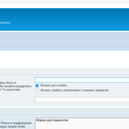
росоюз
жны быть в
Искать все слова
 Вы можете разделить
те
*
в качестве
Искать любое слово/поиск с языком запросов
. Поиск в подфорумах
ющую опцию ниже.