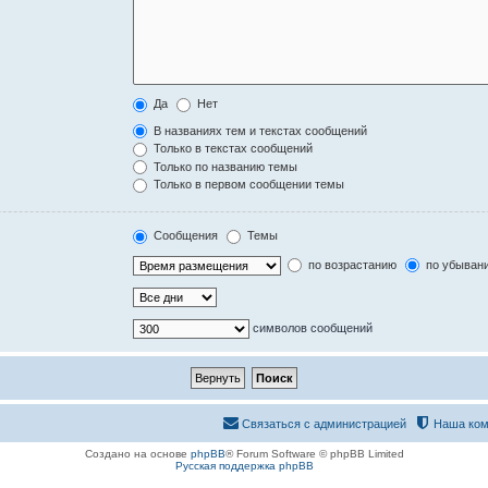
Да
Нет
В названиях тем и текстах сообщений
Только в текстах сообщений
Только по названию темы
Только в первом сообщении темы
Сообщения
Темы
по возрастанию
по убыван
символов сообщений
Связаться с администрацией
Наша ком
Создано на основе
phpBB
® Forum Software © phpBB Limited
Русская поддержка phpBB