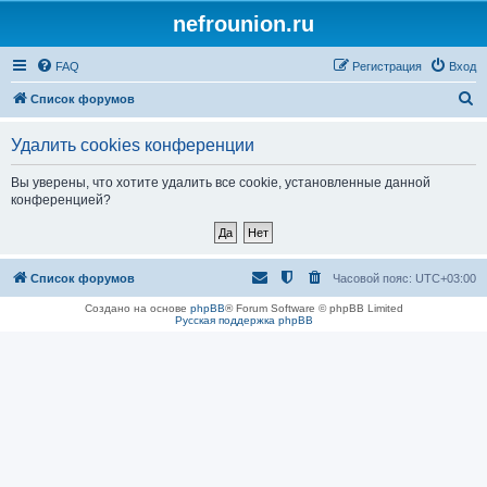
nefrounion.ru
FAQ
Регистрация
Вход
П
Список форумов
о
Удалить cookies конференции
и
с
Вы уверены, что хотите удалить все cookie, установленные данной
конференцией?
к
Список форумов
Часовой пояс:
UTC+03:00
Создано на основе
phpBB
® Forum Software © phpBB Limited
Русская поддержка phpBB