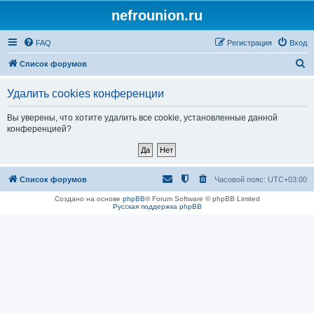
nefrounion.ru
FAQ
Регистрация
Вход
П
Список форумов
о
Удалить cookies конференции
и
с
Вы уверены, что хотите удалить все cookie, установленные данной
конференцией?
к
Список форумов
Часовой пояс:
UTC+03:00
Создано на основе
phpBB
® Forum Software © phpBB Limited
Русская поддержка phpBB