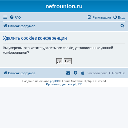
nefrounion.ru
FAQ
Регистрация
Вход
П
Список форумов
о
Удалить cookies конференции
и
с
Вы уверены, что хотите удалить все cookie, установленные данной
конференцией?
к
Список форумов
Часовой пояс:
UTC+03:00
Создано на основе
phpBB
® Forum Software © phpBB Limited
Русская поддержка phpBB