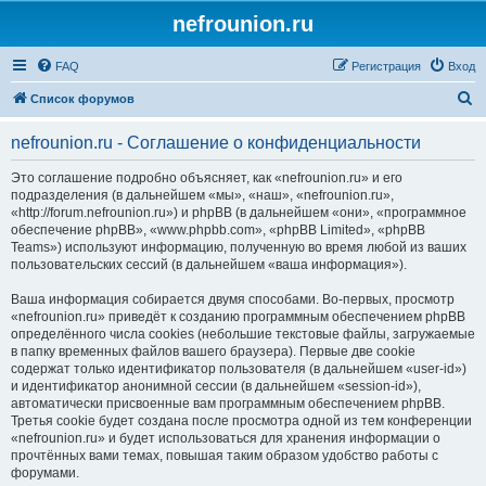
nefrounion.ru
FAQ
Регистрация
Вход
П
Список форумов
о
nefrounion.ru - Соглашение о конфиденциальности
и
с
Это соглашение подробно объясняет, как «nefrounion.ru» и его
подразделения (в дальнейшем «мы», «наш», «nefrounion.ru»,
к
«http://forum.nefrounion.ru») и phpBB (в дальнейшем «они», «программное
обеспечение phpBB», «www.phpbb.com», «phpBB Limited», «phpBB
Teams») используют информацию, полученную во время любой из ваших
пользовательских сессий (в дальнейшем «ваша информация»).
Ваша информация собирается двумя способами. Во-первых, просмотр
«nefrounion.ru» приведёт к созданию программным обеспечением phpBB
определённого числа cookies (небольшие текстовые файлы, загружаемые
в папку временных файлов вашего браузера). Первые две cookie
содержат только идентификатор пользователя (в дальнейшем «user-id»)
и идентификатор анонимной сессии (в дальнейшем «session-id»),
автоматически присвоенные вам программным обеспечением phpBB.
Третья cookie будет создана после просмотра одной из тем конференции
«nefrounion.ru» и будет использоваться для хранения информации о
прочтённых вами темах, повышая таким образом удобство работы с
форумами.