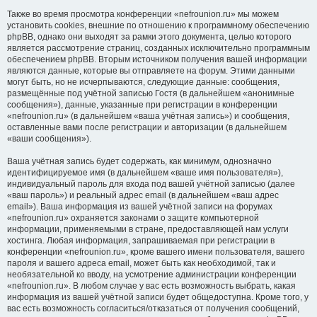
Также во время просмотра конференции «nefrounion.ru» мы можем
установить cookies, внешние по отношению к программному обеспечению
phpBB, однако они выходят за рамки этого документа, целью которого
является рассмотрение страниц, созданных исключительно программным
обеспечением phpBB. Вторым источником получения вашей информации
являются данные, которые вы отправляете на форум. Этими данными
могут быть, но не исчерпываются, следующие данные: сообщения,
размещённые под учётной записью Гостя (в дальнейшем «анонимные
сообщения»), данные, указанные при регистрации в конференции
«nefrounion.ru» (в дальнейшем «ваша учётная запись») и сообщения,
оставленные вами после регистрации и авторизации (в дальнейшем
«ваши сообщения»).
Ваша учётная запись будет содержать, как минимум, однозначно
идентифицируемое имя (в дальнейшем «ваше имя пользователя»),
индивидуальный пароль для входа под вашей учётной записью (далее
«ваш пароль») и реальный адрес email (в дальнейшем «ваш адрес
email»). Ваша информация из вашей учётной записи на форумах
«nefrounion.ru» охраняется законами о защите компьютерной
информации, применяемыми в стране, предоставляющей нам услуги
хостинга. Любая информация, запрашиваемая при регистрации в
конференции «nefrounion.ru», кроме вашего имени пользователя, вашего
пароля и вашего адреса email, может быть как необходимой, так и
необязательной ко вводу, на усмотрение администрации конференции
«nefrounion.ru». В любом случае у вас есть возможность выбрать, какая
информация из вашей учётной записи будет общедоступна. Кроме того, у
вас есть возможность согласиться/отказаться от получения сообщений,