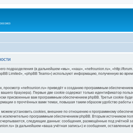
росоюз
ности
его подразделения (в дальнейшем «мы», «наш», «nefrounion.ru», «http://forum
pBB Limited», «phpBB Teams») используют информацию, полученную во врем
, просмотр «nefrounion.ru» приведёт к созданию программным обеспечением
вашего браузера). Первые две cookie содержат только идентификатор польз
чески присвоенные вам программным обеспечением phpBB. Третья cookie буд
формации о прочтённых вами темах, повышая таким образом удобство работы
ы можем установить cookies, внешние по отношению к программному обеспече
ных исключительно программным обеспечением phpBB. Вторым источником по
 исчерпываются, следующие данные: сообщения, размещённые под учётной з
union.ru» (в дальнейшем «ваша учётная запись») и сообщения, оставленные 