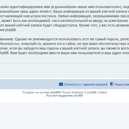
означно идентифицируемое имя (в дальнейшем «ваше имя пользователя»), ин
 дальнейшем «ваш адрес email»). Ваша информация из вашей учётной записи 
ставляющей нам услуги хостинга. Любая информация, запрашиваемая при рег
, может быть как необходимой, так и необязательной ко вводу, на усмотрени
 из вашей учётной записи будет общедоступна. Кроме того, у вас есть возмож
ем phpBB.
ием). Однако не рекомендуется использовать этот же самый пароль, регист
ounion.ru», пожалуйста, храните его в тайне, ни при каких обстоятельствах н
лучае, если вы забудете ваш пароль к вашей учётной записи, вы сможете во
pBB. Вам будет необходимо ввести ваше имя пользователя и ваш адрес emai
Связаться с администрацией
Наша ком
Создано на основе
phpBB
® Forum Software © phpBB Limited
Русская поддержка phpBB