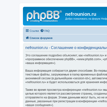
nefrounion.ru
Добро пожаловать на форум Неф
Ссылки
FAQ
Список форумов
nefrounion.ru - Соглашение о конфиденциаль
Это соглашение подробно объясняет, как «nefrounion.ru» и 
«программное обеспечение phpBB», «www.phpbb.com», «ph
«ваша информация»).
Ваша информация собирается двумя способами. Во-первых
текстовые файлы, загружаемые в папку временных файлов 
анонимной сессии (в дальнейшем «session-id»), автомати
«nefrounion.ru» и будет использоваться для хранения ин
Также во время просмотра конференции «nefrounion.ru» м
целью которого является рассмотрение страниц, создан
отправляете на форум. Этими данными могут быть, но не
данные, указанные при регистрации в конференции «nefro
«ваши сообщения»).