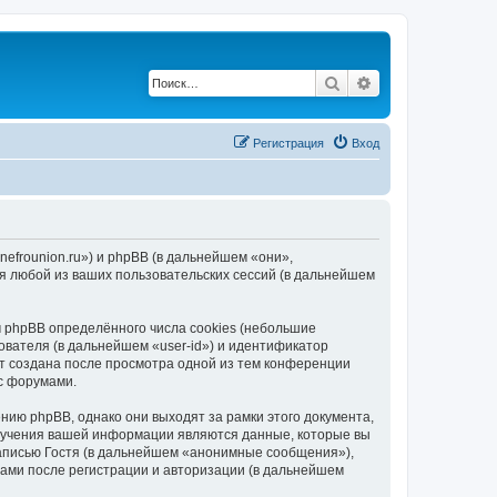
Поиск
Расширенный по
Регистрация
Вход
.nefrounion.ru») и phpBB (в дальнейшем «они»,
я любой из ваших пользовательских сессий (в дальнейшем
 phpBB определённого числа cookies (небольшие
ователя (в дальнейшем «user-id») и идентификатор
ет создана после просмотра одной из тем конференции
 с форумами.
нию phpBB, однако они выходят за рамки этого документа,
лучения вашей информации являются данные, которые вы
аписью Гостя (в дальнейшем «анонимные сообщения»),
вами после регистрации и авторизации (в дальнейшем