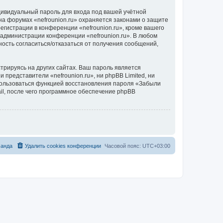
дивидуальный пароль для входа под вашей учётной
на форумах «nefrounion.ru» охраняется законами о защите
истрации в конференции «nefrounion.ru», кроме вашего
е администрации конференции «nefrounion.ru». В любом
ность согласиться/отказаться от получения сообщений,
рируясь на других сайтах. Ваш пароль является
и представители «nefrounion.ru», ни phpBB Limited, ни
спользоваться функцией восстановления пароля «Забыли
l, после чего программное обеспечение phpBB
анда
Удалить cookies конференции
Часовой пояс:
UTC+03:00