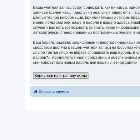
Ваша учётная запись будет содержать, как минимум, одн
записью (далее «ваш пароль») и реальный адрес email (в
компьютерной информации, применяемыми в стране, предо
имени пользователя, вашего пароля и вашего адреса email
случае у вас есть возможность выбрать, какая информация
автоматически сгенерированных программным обеспечени
Ваш пароль надёжно зашифрован (односторонним хэширован
средством доступа к вашей учётной записи на форумах «nefr
другое третье лицо не вправе спрашивать ваш пароль. В с
пароль?», предусмотренной программным обеспечением ph
сгенерирует вам новый пароль для вашей учётной записи.
Вернуться на страницу входа
Список форумов