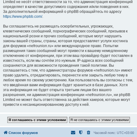
Limited не несёт ответственности за то, что администрация конференций
определяет в качестве допустимого содержания и/или поведения в них.
За дополнительной информацией о phpBB обращайтесь по адресу
https://www.phpbb.com/
.
Вы соглашаетесь не размещать оскорбительных, угрожающих,
клеветнических сообщений, порнографических сообщений, призывов к
национальной розни и прочих сообщений, которые могут нарушить
законы вашей страны, страны, которая предоставляет услуги хостинга
для форумов «nefrounion.ru» или международное право. Попытки
размещения таких сообщений могут привести к вашему немедленному
отключению от конференции, при этом ваш провайдер будет поставлен в
известность, если мы сочтём это нужным. IP-адреса всех сообщений
сохраняются для возможности проведения такой политики. Вы
соглашаетесь с тем, что администраторы форумов «nefrounion.ru» имеют
право удалить, отредактировать, перенести или закрыть любую тему в
любое время по своему усмотрению. Как пользователь вы согласны с тем,
что введённая вами информация будет храниться в базе данных. Хотя
эта информация не будет открыта третьим лицам без вашего
разрешения, ни администрация конференции «nefrounion.ru», ни phpBB
Limited не может быть ответственна за действия хакеров, которые могут
привести к несанкционированному доступу к ней.
Список форумов
Часовой пояс:
UTC+03:00