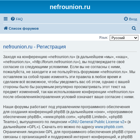
nefrounion.ru
FAQ
Вход
П
Список форумов
о
Язык:
и
nefrounion.ru - Регистрация
с
Заходя на конференцию «nefrounion.ru» (в дальнейшем «мы», «наш»,
к
«nefrounion.ru», «http://forum.nefrounion.ru»), вы подтверждаете своё
согласие со следующими условиями. Если вы не согласны с ними,
пожалуйста, не заходите и не пользуйтесь форумами «nefrounion.ru». Мы
оставляем за собой право изменять эти правила в любое время и
сделаем всё возможное, чтобы уведомить вас об этом, однако с вашей
стороны было бы разумным регулярно просматривать этот текст на
предмет изменений, так как использование конференции «nefrounion.ru»
после обновления/исправления условий означает ваше согласие с ними.
Наши форумы работают под управлением программного обеспечения
для создания конференций phpBB (в дальнейшем «они», «программное
обеспечение phpBB», «www.phpbb.com», «phpBB Limited», «phpBB
Teams»), выпущенного по лицензии «
GNU General Public License v2
» (в
дальнейшем «GPL»). Скачать его можно по адресу
www.phpbb.com
.
Ограничения лицензии GPL для программного обеспечения phpBB строго
связаны с организацией и поддержкой интернет-конференций, и phpBB